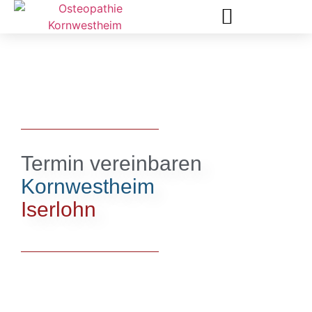
KOSTA FARANDOS (B. SC. OST.)
KOSTEN UND KRANKENKASSE
Termin vereinbaren
Kornwestheim
Iserlohn