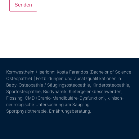
Bitte lasse dieses Feld leer.
Kornwestheim / Iserlohn: Kosta Farandos (Bachelor of Science
Osteopathie) | Fortbildungen und Zusatzqualifikationen in
Baby-Osteopathie / Säuglingsosteopathie, Kinderosteopathie,
Sportosteopathie, Biodynamik, Kiefergelenkbeschwerden,
Flossing, CMD (Cranio-Mandibuläre-Dysfunktion), klinisch-
neurologische Untersuchung am Säugling,
Sportphysiotherapie, Ernährungsberatung.