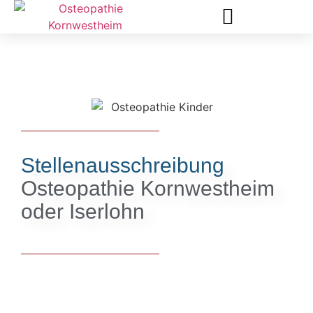
KOSTA FARANDOS (B. SC. OST.)
KOSTEN UND KRANKENKASSE
Stellenausschreibung
Osteopathie Kornwestheim
oder Iserlohn