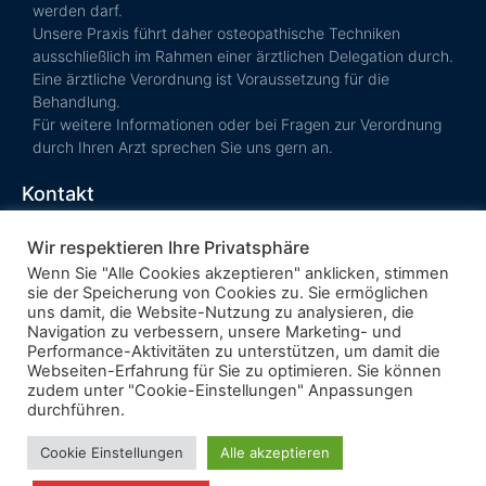
werden darf.
Unsere Praxis führt daher osteopathische Techniken
ausschließlich im Rahmen einer ärztlichen Delegation durch.
Eine ärztliche Verordnung ist Voraussetzung für die
Behandlung.
Für weitere Informationen oder bei Fragen zur Verordnung
durch Ihren Arzt sprechen Sie uns gern an.
Kontakt
Termin vereinbaren
Wir respektieren Ihre Privatsphäre
Kosten &
Wenn Sie "Alle Cookies akzeptieren" anklicken, stimmen
Krankenkasse
sie der Speicherung von Cookies zu. Sie ermöglichen
AGB
uns damit, die Website-Nutzung zu analysieren, die
Navigation zu verbessern, unsere Marketing- und
Performance-Aktivitäten zu unterstützen, um damit die
Webseiten-Erfahrung für Sie zu optimieren. Sie können
zudem unter "Cookie-Einstellungen" Anpassungen
Impressum
durchführen.
Datenschutz
Cookie Einstellungen
Alle akzeptieren
Mit ❤ in Kornwestheim und Umgebung (Stuttgart, Ludwigsburg,
Esslingen, Waiblingen, Leonberg, Filderstadt, Kitzingen, Backnang,
Kirchheim unter Teck) und Iserlohn, Märkischer Kreis, Hohenlimburg,