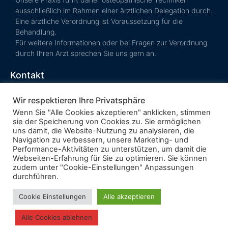
ausschließlich im Rahmen einer ärztlichen Delegation durch.
Eine ärztliche Verordnung ist Voraussetzung für die
Behandlung.
Für weitere Informationen oder bei Fragen zur Verordnung
durch Ihren Arzt sprechen Sie uns gern an.
Kontakt
Termin vereinbaren
Wir respektieren Ihre Privatsphäre
Kosten &
Wenn Sie "Alle Cookies akzeptieren" anklicken, stimmen
Krankenkasse
sie der Speicherung von Cookies zu. Sie ermöglichen
AGB
uns damit, die Website-Nutzung zu analysieren, die
Navigation zu verbessern, unsere Marketing- und
Performance-Aktivitäten zu unterstützen, um damit die
Webseiten-Erfahrung für Sie zu optimieren. Sie können
zudem unter "Cookie-Einstellungen" Anpassungen
Impressum
durchführen.
Datenschutz
Cookie Einstellungen
Alle akzeptieren
Mit ❤ in Kornwestheim und Umgebung (Stuttgart, Ludwigsburg,
Esslingen, Waiblingen, Leonberg, Filderstadt, Kitzingen, Backnang,
Kirchheim unter Teck) und Iserlohn, Märkischer Kreis, Hohenlimburg,
Oestrich, Sundern, Menden, Altena, Hagen, Balve, Plettenberg,
Alle Cookies ablehnen
Schwerte, Hemer.