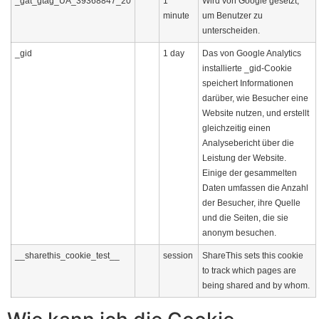
_gat_gtag_UA_39368847_20
1
Wird von Google gesetzt,
minute
um Benutzer zu
unterscheiden.
_gid
1 day
Das von Google Analytics
installierte _gid-Cookie
speichert Informationen
darüber, wie Besucher eine
Website nutzen, und erstellt
gleichzeitig einen
Analysebericht über die
Leistung der Website.
Einige der gesammelten
Daten umfassen die Anzahl
der Besucher, ihre Quelle
und die Seiten, die sie
anonym besuchen.
__sharethis_cookie_test__
session
ShareThis sets this cookie
to track which pages are
being shared and by whom.