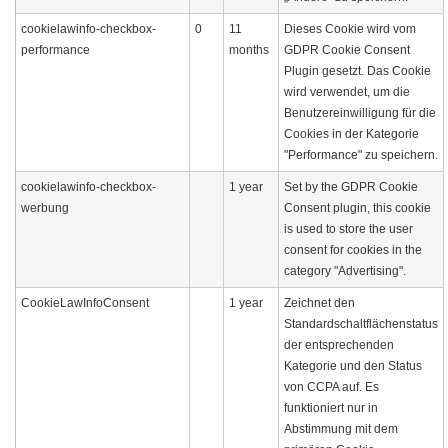
cookielawinfo-checkbox-
0
11
Dieses Cookie wird vom
performance
months
GDPR Cookie Consent
Plugin gesetzt. Das Cookie
wird verwendet, um die
Benutzereinwilligung für die
Cookies in der Kategorie
"Performance" zu speichern.
cookielawinfo-checkbox-
1 year
Set by the GDPR Cookie
werbung
Consent plugin, this cookie
is used to store the user
consent for cookies in the
category "Advertising".
CookieLawInfoConsent
1 year
Zeichnet den
Standardschaltflächenstatus
der entsprechenden
Kategorie und den Status
von CCPA auf. Es
funktioniert nur in
Abstimmung mit dem