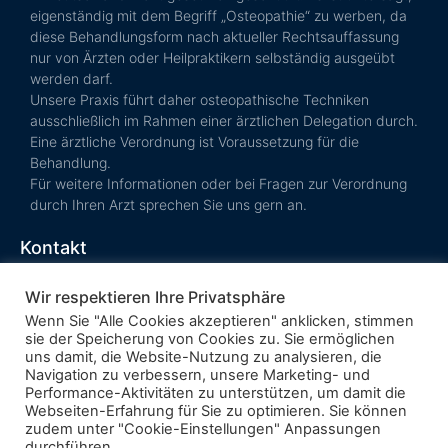
eigenständig mit dem Begriff „Osteopathie“ zu werben, da
diese Behandlungsform nach aktueller Rechtsauffassung
nur von Ärzten oder Heilpraktikern selbständig ausgeübt
werden darf.
Unsere Praxis führt daher osteopathische Techniken
ausschließlich im Rahmen einer ärztlichen Delegation durch.
Eine ärztliche Verordnung ist Voraussetzung für die
Behandlung.
Für weitere Informationen oder bei Fragen zur Verordnung
durch Ihren Arzt sprechen Sie uns gern an.
Kontakt
Termin vereinbaren
Wir respektieren Ihre Privatsphäre
Kosten &
Wenn Sie "Alle Cookies akzeptieren" anklicken, stimmen
Krankenkasse
sie der Speicherung von Cookies zu. Sie ermöglichen
AGB
uns damit, die Website-Nutzung zu analysieren, die
Navigation zu verbessern, unsere Marketing- und
Performance-Aktivitäten zu unterstützen, um damit die
Webseiten-Erfahrung für Sie zu optimieren. Sie können
zudem unter "Cookie-Einstellungen" Anpassungen
Impressum
durchführen.