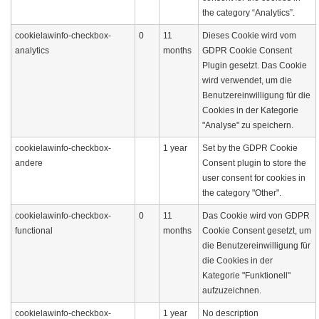
the category “Analytics”.
cookielawinfo-checkbox-
0
11
Dieses Cookie wird vom
analytics
months
GDPR Cookie Consent
Plugin gesetzt. Das Cookie
wird verwendet, um die
Benutzereinwilligung für die
Cookies in der Kategorie
"Analyse" zu speichern.
cookielawinfo-checkbox-
1 year
Set by the GDPR Cookie
andere
Consent plugin to store the
user consent for cookies in
the category "Other".
cookielawinfo-checkbox-
0
11
Das Cookie wird von GDPR
functional
months
Cookie Consent gesetzt, um
die Benutzereinwilligung für
die Cookies in der
Kategorie "Funktionell"
aufzuzeichnen.
cookielawinfo-checkbox-
1 year
No description